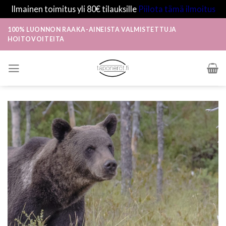
Ilmainen toimitus yli 80€ tilauksille
Piilota tämä ilmoitus
Skip
100% LUONNON RAAKA-AINEISTA VALMISTETTUJA
to
HOITOVOITEITA
content