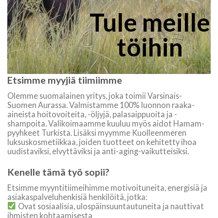
Tule meille
töihin
Etsimme myyjiä tiimiimme
Olemme suomalainen yritys, joka toimii Varsinais-
Suomen Aurassa. Valmistamme 100% luonnon raaka-
aineista hoitovoiteita, -öljyjä, palasaippuoita ja -
shampoita. Valikoimaamme kuuluu myös aidot Hamam-
pyyhkeet Turkista. Lisäksi myymme Kuolleenmeren
luksuskosmetiikkaa, joiden tuotteet on kehitetty ihoa
uudistaviksi, elvyttäviksi ja anti-aging-vaikutteisiksi.
Kenelle tämä työ sopii?
Etsimme myyntitiimeihimme motivoituneita, energisiä ja
asiakaspalveluhenkisiä henkilöitä, jotka:
Ovat sosiaalisia, ulospäinsuuntautuneita ja nauttivat
ihmisten kohtaamisesta