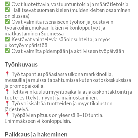
Ovat luotettavia, vastuuntuntoisia ja määrätietoisia
Hallitsevat suomen kielen (muiden kielten osaaminen
on plussaa)
Ovat valmiita itsenäiseen työhön ja joustaviin
työaikoihin, mukaan lukien viikonlopputyöt ja
matkustaminen Suomessa
Kestävät vaihtelevia sääolosuhteita ja myös
ulkotyöympäristöä
Ovat valmiita pidempään ja aktiiviseen työpäivään
Työnkuvaus
Työ tapahtuu pääasiassa ulkona markkinoilla,
messuilla ja muissa tapahtumissa kuten ostoskeskuksissa
ja promopaikoilla.
Tehtäviin kuuluu myyntipaikalla asiakaskontaktointi ja
tuote-esittelyt, myynti ja mainostaminen.
Työ voi sisältää tuotteiden ja myyntikaluston
järjestelyä.
Työpäivien pituus on yleensä 8–10 tuntia.
Enimmäkseen viikonloppuisin.
Palkkaus ja hakeminen