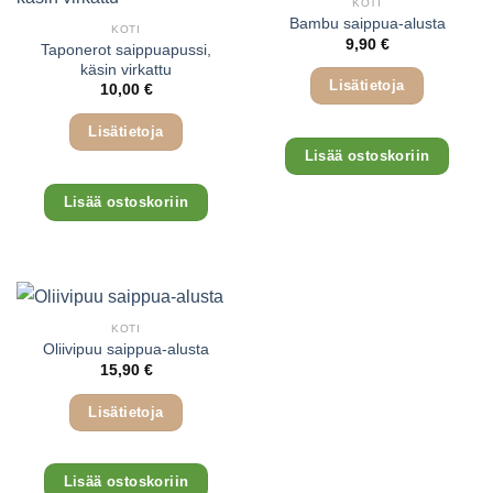
KOTI
Bambu saippua-alusta
KOTI
9,90
€
Taponerot saippuapussi,
käsin virkattu
Lisätietoja
10,00
€
Lisätietoja
Lisää ostoskoriin
Tällä
Lisää ostoskoriin
tuotteella
on
useampi
muunnelma.
Voit
tehdä
KOTI
valinnat
Oliivipuu saippua-alusta
15,90
€
tuotteen
sivulla.
Lisätietoja
Lisää ostoskoriin