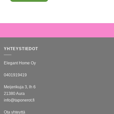
YHTEYSTIEDOT
Elegant Home Oy
0401919419
Meijerikuja 3, lh 6
21380 Aura
info@taponerot.fi
Ota yhteyttä