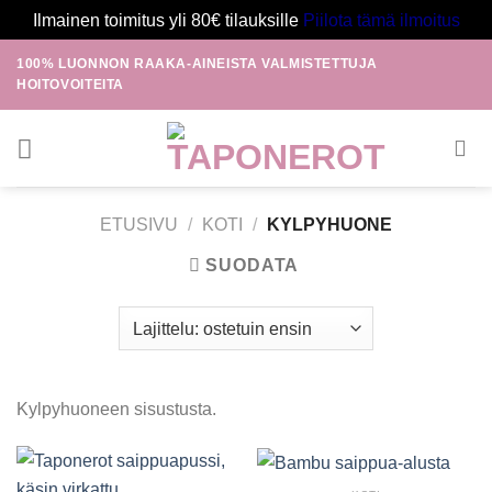
Ilmainen toimitus yli 80€ tilauksille
Piilota tämä ilmoitus
Skip
100% LUONNON RAAKA-AINEISTA VALMISTETTUJA
to
HOITOVOITEITA
content
ETUSIVU
/
KOTI
/
KYLPYHUONE
SUODATA
Kylpyhuoneen sisustusta.