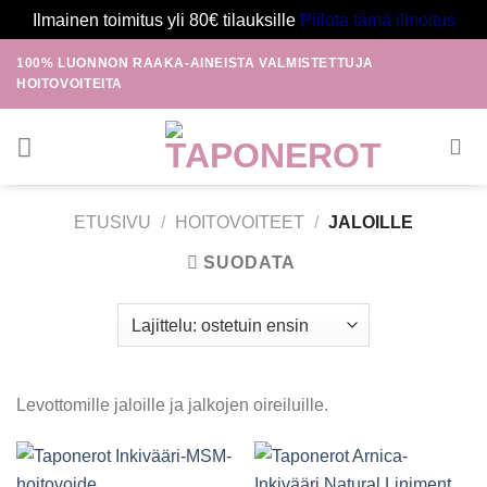
Ilmainen toimitus yli 80€ tilauksille
Piilota tämä ilmoitus
Skip
100% LUONNON RAAKA-AINEISTA VALMISTETTUJA
to
HOITOVOITEITA
content
ETUSIVU
/
HOITOVOITEET
/
JALOILLE
SUODATA
Levottomille jaloille ja jalkojen oireiluille.