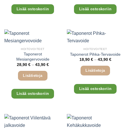
Tällä
Tällä
Lisää ostoskoriin
Lisää ostoskoriin
tuotteella
tuottee
on
on
useampi
useam
muunnelma.
muunn
Voit
Voit
tehdä
tehdä
valinnat
valinn
HOITOVOITEET
HOITOVOITEET
tuotteen
tuotte
Taponerot
Taponerot Pihka-Tervavoide
Mesiangervovoide
Hintaluok
sivulla.
sivulla
18,90
€
–
43,90
€
18,90 €
Hintaluokka:
28,90
€
–
43,90
€
-
28,90 €
43,90 €
Lisätietoja
-
43,90 €
Lisätietoja
Tällä
Tällä
Lisää ostoskoriin
tuottee
Lisää ostoskoriin
tuotteella
on
on
useam
useampi
muunn
muunnelma.
Voit
Voit
tehdä
tehdä
valinn