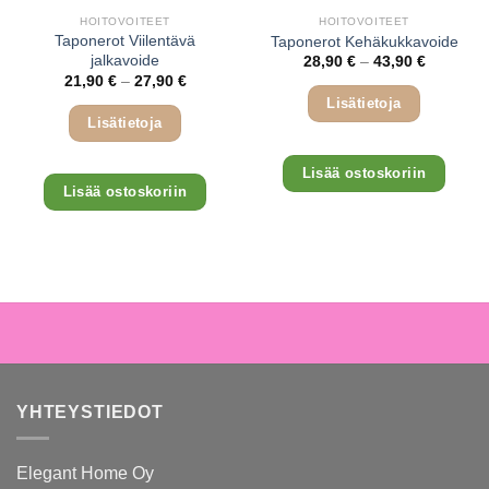
valinnat
tuotte
HOITOVOITEET
HOITOVOITEET
tuotteen
Taponerot Viilentävä
Taponerot Kehäkukkavoide
sivulla
jalkavoide
Hintaluok
sivulla.
28,90
€
–
43,90
€
28,90 €
Hintaluokka:
21,90
€
–
27,90
€
-
21,90 €
43,90 €
Lisätietoja
-
27,90 €
Lisätietoja
Tällä
Tällä
Lisää ostoskoriin
tuottee
Lisää ostoskoriin
tuotteella
on
on
useam
useampi
muunn
muunnelma.
Voit
Voit
tehdä
tehdä
valinn
valinnat
tuotte
tuotteen
sivulla
sivulla.
YHTEYSTIEDOT
Elegant Home Oy