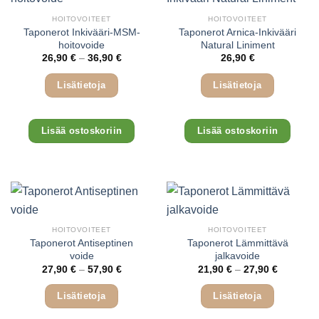
HOITOVOITEET
HOITOVOITEET
Taponerot Inkivääri-MSM-
Taponerot Arnica-Inkivääri
hoitovoide
Natural Liniment
Hintaluokka:
26,90
€
–
36,90
€
26,90
€
26,90 €
-
36,90 €
Lisätietoja
Lisätietoja
Tällä
Lisää ostoskoriin
Lisää ostoskoriin
tuotteella
on
useampi
muunnelma.
Voit
tehdä
valinnat
HOITOVOITEET
HOITOVOITEET
tuotteen
Taponerot Antiseptinen
Taponerot Lämmittävä
voide
jalkavoide
sivulla.
Hintaluokka:
Hintaluok
27,90
€
–
57,90
€
21,90
€
–
27,90
€
27,90 €
21,90 €
-
-
57,90 €
27,90 €
Lisätietoja
Lisätietoja