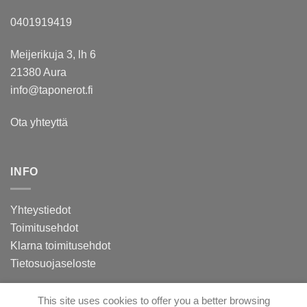
0401919419
Meijerikuja 3, lh 6
21380 Aura
info@taponerot.fi
Ota yhteyttä
INFO
Yhteystiedot
Toimitusehdot
Klarna toimitusehdot
Tietosuojaseloste
This site uses cookies to offer you a better browsing