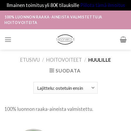
Ilmainen toimitus yli 80€ tilauksille
Piilota tämä ilmoitus
Skip
100% LUONNON RAAKA-AINEISTA VALMISTETTUJA
to
HOITOVOITEITA
content
ETUSIVU
/
HOITOVOITEET
/
HUULILLE
SUODATA
100% luonnon raaka-aineista valmistettu.