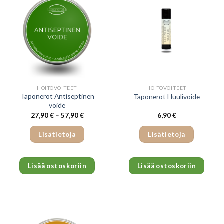
HOITOVOITEET
HOITOVOITEET
Taponerot Antiseptinen
Taponerot Huulivoide
voide
Hintaluokka:
27,90
€
–
57,90
€
6,90
€
27,90 €
-
57,90 €
Lisätietoja
Lisätietoja
Tällä
Tällä
tuotteella
tuotte
Lisää ostoskoriin
Lisää ostoskoriin
on
on
useampi
useam
muunnelma.
muunn
Voit
Voit
tehdä
tehdä