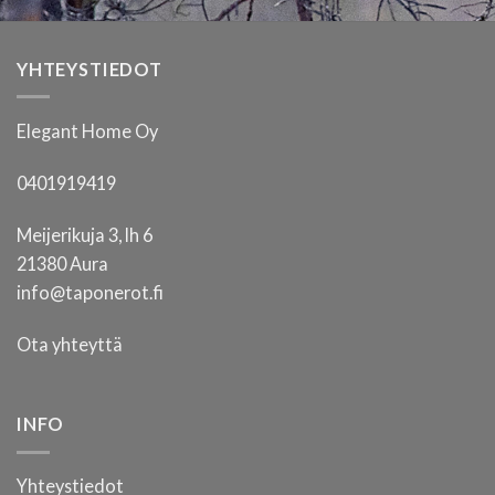
tuotteen
sivulla.
YHTEYSTIEDOT
Elegant Home Oy
0401919419
Meijerikuja 3, lh 6
21380 Aura
info@taponerot.fi
Ota yhteyttä
INFO
Yhteystiedot