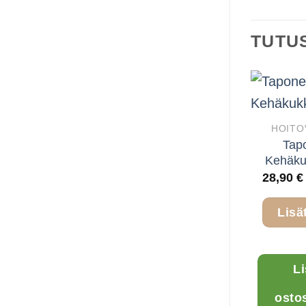
TUTU
HOITO
Tap
Kehäku
28,90
€
Lisä
L
osto