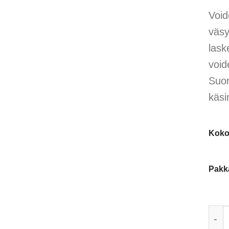
Void
väsy
lask
void
Suom
käsi
Kok
Pakk
Tapo