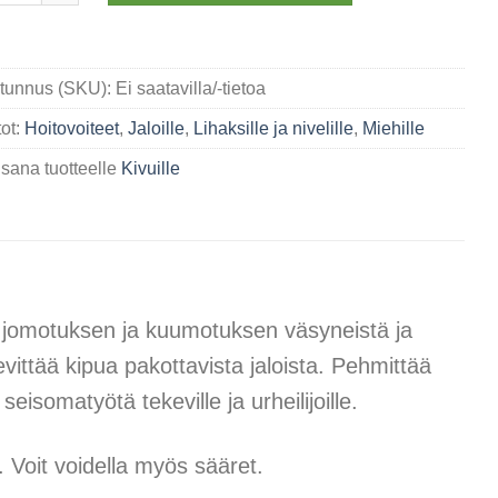
tunnus (SKU):
Ei saatavilla/-tietoa
ot:
Hoitovoiteet
,
Jaloille
,
Lihaksille ja nivelille
,
Miehille
sana tuotteelle
Kivuille
aa jomotuksen ja kuumotuksen väsyneistä ja
ievittää kipua pakottavista jaloista. Pehmittää
isomatyötä tekeville ja urheilijoille.
n. Voit voidella myös sääret.