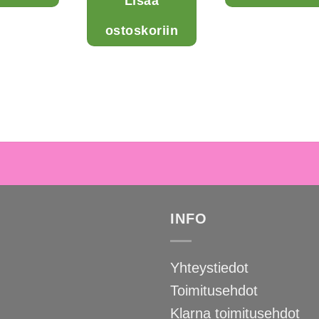
Lisää
useampi
muunnelma.
ostoskoriin
Voit
tehdä
valinnat
tuotteen
sivulla.
INFO
Yhteystiedot
Toimitusehdot
Klarna toimitusehdot