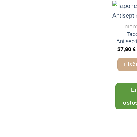
HOITO
Tap
Antisept
27,90
€
Lisä
L
osto