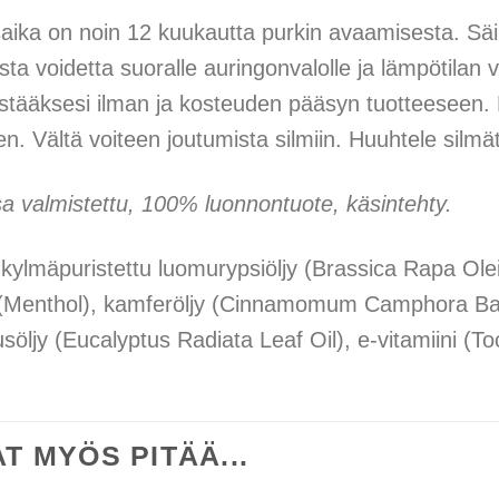
aika on noin 12 kuukautta purkin avaamisesta. Säil
sta voidetta suoralle auringonvalolle ja lämpötilan va
stääksesi ilman ja kosteuden pääsyn tuotteeseen. K
n. Vältä voiteen joutumista silmiin. Huuhtele silmät 
 valmistettu, 100% luonnontuote, käsintehty.
 kylmäpuristettu luomurypsiöljy (Brassica Rapa Ole
(Menthol), kamferöljy (Cinnamomum Camphora Bark O
söljy (Eucalyptus Radiata Leaf Oil), e-vitamiini (To
T MYÖS PITÄÄ...