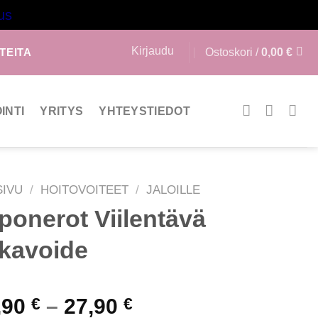
us
Kirjaudu
Ostoskori /
0,00
€
TEITA
INTI
YRITYS
YHTEYSTIEDOT
SIVU
/
HOITOVOITEET
/
JALOILLE
ponerot Viilentävä
lkavoide
Hintaluokka:
,90
€
–
27,90
€