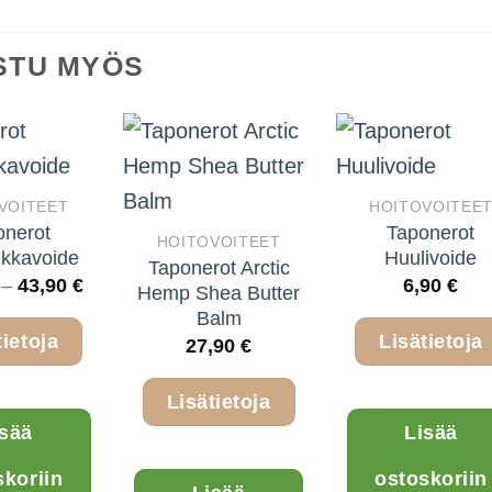
Voit
valinnat
tehdä
tuotteen
STU MYÖS
valinnat
sivulla.
tuotteen
sivulla.
VOITEET
HOITOVOITEE
onerot
Taponerot
HOITOVOITEET
kkavoide
Huulivoide
Taponerot Arctic
Hintaluokka:
–
43,90
€
6,90
€
Hemp Shea Butter
28,90 €
Balm
-
tietoja
Lisätietoja
43,90 €
27,90
€
Tällä
Lisätietoja
isää
Lisää
tuotteella
on
skoriin
ostoskoriin