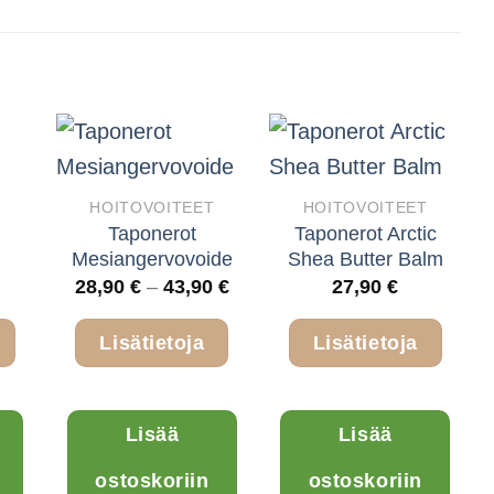
valinnat
tuotteen
sivulla.
T
HOITOVOITEET
HOITOVOITEET
Taponerot
Taponerot Arctic
Mesiangervovoide
Shea Butter Balm
Hintaluokka:
28,90
€
–
43,90
€
27,90
€
28,90 €
-
Lisätietoja
Lisätietoja
43,90 €
Tällä
Tällä
Lisää
Lisää
tuotteella
tuotteella
on
on
ostoskoriin
ostoskoriin