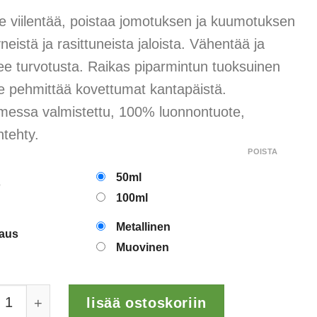
21,90 €
e viilentää, poistaa jomotuksen ja kuumotuksen
-
neistä ja rasittuneista jaloista. Vähentää ja
27,90 €
ee turvotusta. Raikas piparmintun tuoksuinen
e pehmittää kovettumat kantapäistä.
essa valmistettu, 100% luonnontuote,
ntehty.
POISTA
50ml
o
100ml
Metallinen
aus
Muovinen
nerot Viilentävä jalkavoide määrä
lisää ostoskoriin