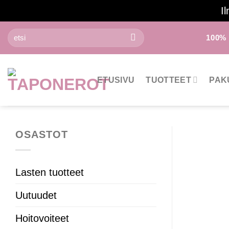
Il
Skip
Etsi:
100%
to
content
ETUSIVU
TUOTTEET
PAK
OSASTOT
Lasten tuotteet
Uutuudet
Hoitovoiteet