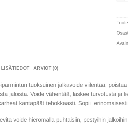
Tuote
Osast
Avain
LISÄTIEDOT
ARVIOT (0)
iparmintun tuoksuinen jalkavoide viilentää, poist
ista jaloista. Voide vähentää, laskee turvotusta ja l
karheat kantapäät tehokkaasti. Sopii erinomaisesti se
evitä voide hieromalla puhtaisiin, pestyihin jalkoihi