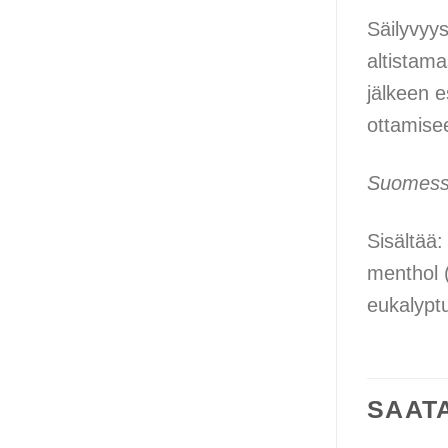
Säilyvyys
altistama
jälkeen e
ottamisee
Suomessa
Sisältää:
menthol 
eukalyptu
SAATA