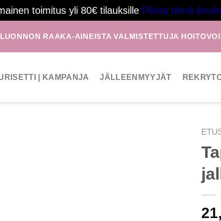
mainen toimitus yli 80€ tilauksille
Piilota tämä ilmoit
 LUONNON RAAKA-AINEISTA VALMISTETTUJA HOITOVOI
URISETTI | KAMPANJA
JÄLLEENMYYJÄT
REKRYTO
ETU
Ta
ja
21