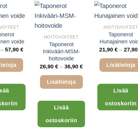
VOITEET
HOITOVOITEE
onerot
Taponerot
HOITOVOITEET
inen voide
Hunajainen voi
Taponerot
Hintaluokka:
–
57,90
€
21,90
€
–
27,9
Inkivääri-MSM-
27,90 €
hoitovoide
-
tietoja
Lisätietoja
57,90 €
Hintaluokka:
26,90
€
–
36,90
€
26,90 €
-
Tällä
Lisätietoja
36,90 €
isää
Lisää
tuotteella
Tällä
on
skoriin
ostoskoriin
Lisää
tuotteella
useampi
on
muunnelma.
ostoskoriin
useampi
Voit
muunnelma.
tehdä