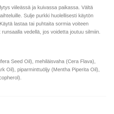
ytys viileässä ja kuivassa paikassa. Vältä
ihteluille. Sulje purkki huolellisesti käytön
äytä lastaa tai puhtaita sormia voiteen
runsaalla vedellä, jos voidetta joutuu silmiin.
ifera Seed Oil), mehiläisvaha (Cera Flava),
il), piparminttuöljy (Mentha Piperita Oil),
copherol).