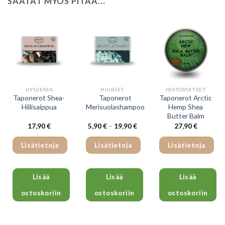
SAATAT MYÖS PITÄÄ...
HYGIENIA
HIUKSET
HOITOVOITEET
Taponerot Shea-
Taponerot
Taponerot Arctic
Hiilisaippua
Merisuolashampoo
Hemp Shea
Butter Balm
Hintaluokka:
17,90
€
5,90
€
–
19,90
€
27,90
€
5,90 €
-
19,90 €
Lisätietoja
Lisätietoja
Lisätietoja
Lisää
Lisää
Lisää
ostoskoriin
ostoskoriin
ostoskoriin
Tällä
tuotteella