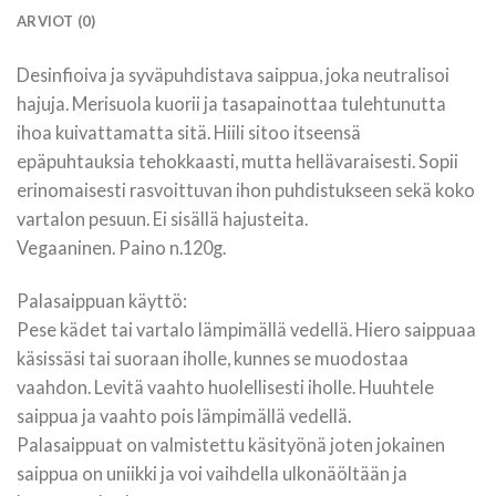
ARVIOT (0)
Desinfioiva ja syväpuhdistava saippua, joka neutralisoi
hajuja. Merisuola kuorii ja tasapainottaa tulehtunutta
ihoa kuivattamatta sitä. Hiili sitoo itseensä
epäpuhtauksia tehokkaasti, mutta hellävaraisesti. Sopii
erinomaisesti rasvoittuvan ihon puhdistukseen sekä koko
vartalon pesuun. Ei sisällä hajusteita.
Vegaaninen. Paino n.120g.
Palasaippuan käyttö:
Pese kädet tai vartalo lämpimällä vedellä. Hiero saippuaa
käsissäsi tai suoraan iholle, kunnes se muodostaa
vaahdon. Levitä vaahto huolellisesti iholle. Huuhtele
saippua ja vaahto pois lämpimällä vedellä.
Palasaippuat on valmistettu käsityönä joten jokainen
saippua on uniikki ja voi vaihdella ulkonäöltään ja