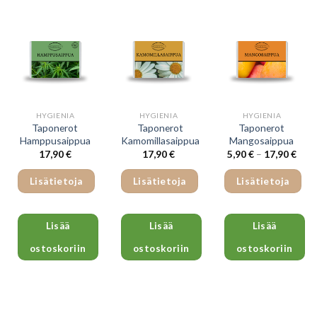
muunnelma.
Voit
tehdä
valinnat
tuotteen
sivulla.
HYGIENIA
HYGIENIA
HYGIENIA
Taponerot
Taponerot
Taponerot
Hamppusaippua
Kamomillasaippua
Mangosaippua
Hint
17,90
€
17,90
€
5,90
€
–
17,90
€
5,90
-
17,9
Lisätietoja
Lisätietoja
Lisätietoja
Lisää
Lisää
Lisää
ostoskoriin
ostoskoriin
ostoskoriin
Tällä
tuotteella
on