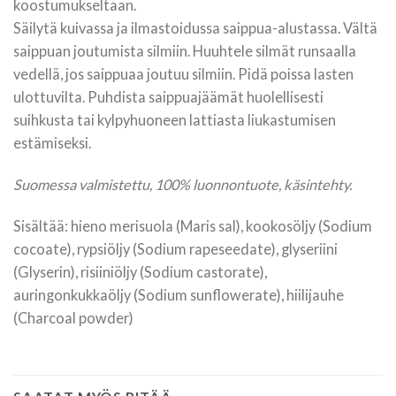
koostumukseltaan.
Säilytä kuivassa ja ilmastoidussa saippua-alustassa. Vältä
saippuan joutumista silmiin. Huuhtele silmät runsaalla
vedellä, jos saippuaa joutuu silmiin. Pidä poissa lasten
ulottuvilta. Puhdista saippuajäämät huolellisesti
suihkusta tai kylpyhuoneen lattiasta liukastumisen
estämiseksi.
Suomessa valmistettu, 100% luonnontuote, käsintehty.
Sisältää: hieno merisuola (Maris sal), kookosöljy (Sodium
cocoate), rypsiöljy (Sodium rapeseedate), glyseriini
(Glyserin), risiiniöljy (Sodium castorate),
auringonkukkaöljy (Sodium sunflowerate), hiilijauhe
(Charcoal powder)