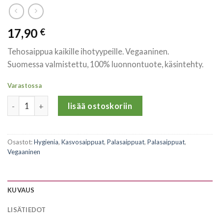
17,90
€
Tehosaippua kaikille ihotyypeille. Vegaaninen.
Suomessa valmistettu, 100% luonnontuote, käsintehty.
Varastossa
Taponerot Hiili-Merisuolasaippua määrä
lisää ostoskoriin
Osastot:
Hygienia
,
Kasvosaippuat
,
Palasaippuat
,
Palasaippuat
,
Vegaaninen
KUVAUS
LISÄTIEDOT