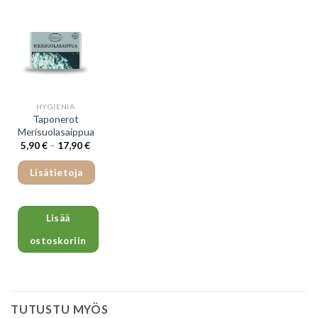
on
useampi
muunnelma.
Voit
tehdä
valinnat
HYGIENIA
tuotteen
Taponerot
sivulla.
Merisuolasaippua
Hintaluokka:
5,90
€
–
17,90
€
5,90 €
-
17,90 €
Lisätietoja
Lisää
ostoskoriin
Tällä
tuotteella
on
TUTUSTU MYÖS
useampi