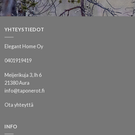
Voit
tehdä
valinnat
tuotteen
YHTEYSTIEDOT
sivulla.
Elegant Home Oy
0401919419
Meijerikuja 3, lh 6
21380 Aura
info@taponerot.fi
Ota yhteyttä
INFO