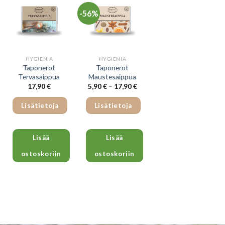
useampi
-56%
muunnelma.
Voit
tehdä
valinnat
HYGIENIA
HYGIENIA
tuotteen
Taponerot
Taponerot
sivulla.
Tervasaippua
Maustesaippua
Hintaluokka:
17,90
€
5,90
€
–
17,90
€
5,90 €
-
17,90 €
Lisätietoja
Lisätietoja
Lisää
Lisää
ostoskoriin
ostoskoriin
Tällä
tuotteella
on
useampi
muunnelma.