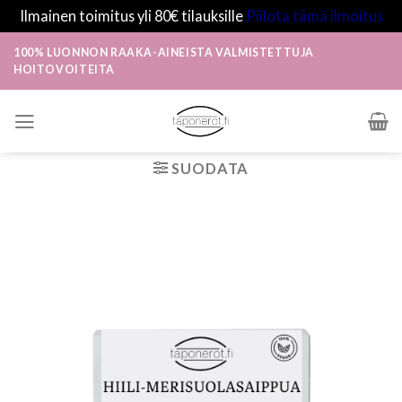
Ilmainen toimitus yli 80€ tilauksille
Piilota tämä ilmoitus
Skip
100% LUONNON RAAKA-AINEISTA VALMISTETTUJA
to
HOITOVOITEITA
content
SUODATA