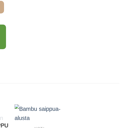
on:
 €.
9,90 €.
PPU