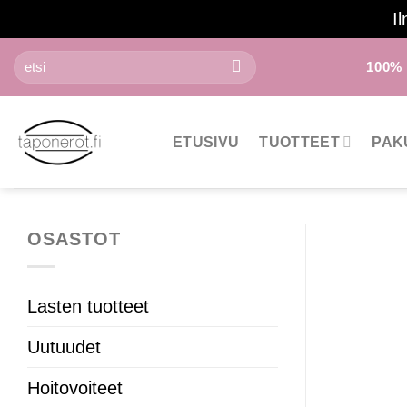
Il
Skip
Etsi:
100%
to
content
ETUSIVU
TUOTTEET
PAK
OSASTOT
Lasten tuotteet
Uutuudet
Hoitovoiteet