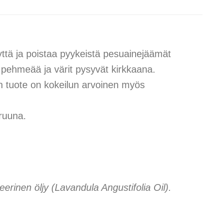
ttä ja poistaa pyykeistä pesuainejäämät
 pehmeää ja värit pysyvät kirkkaana.
en tuote on kokeilun arvoinen myös
truuna.
teerinen öljy (Lavandula Angustifolia Oil).