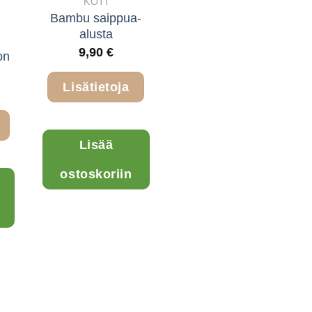
KOTI
Bambu saippua-
alusta
9,90
€
on
Lisätietoja
Lisää
ostoskoriin