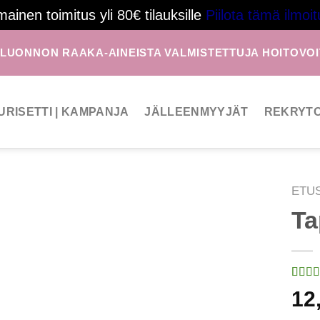
mainen toimitus yli 80€ tilauksille
Piilota tämä ilmoit
 LUONNON RAAKA-AINEISTA VALMISTETTUJA HOITOVOI
URISETTI | KAMPANJA
JÄLLEENMYYJÄT
REKRYTO
ETU
Ta
Arvi
1
12
5:stä
perus