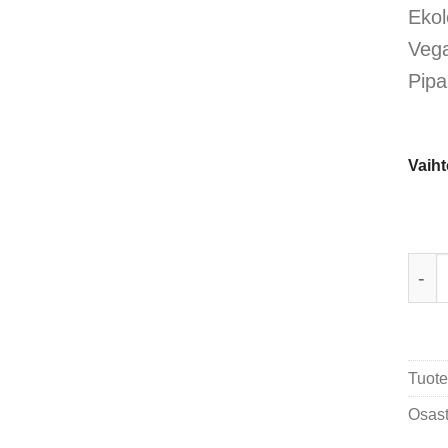
asiak
Ekol
arvotu
Vega
Pipa
Vaih
Tapo
Tuote
Osast