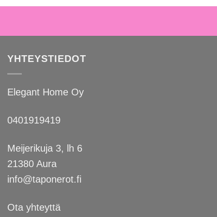
YHTEYSTIEDOT
Elegant Home Oy
0401919419
Meijerikuja 3, lh 6
21380 Aura
info@taponerot.fi
Ota yhteyttä