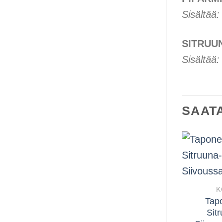
Sisältää:
SITRUU
Sisältää:
SAATA
K
Tap
Sit