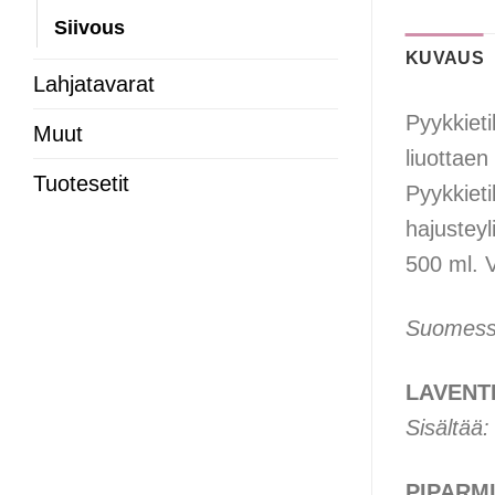
Siivous
KUVAUS
Lahjatavarat
Pyykkiet
Muut
liuottae
Tuotesetit
Pyykkieti
hajusteyli
500 ml. V
Suomessa
LAVENT
Sisältää:
PIPARM