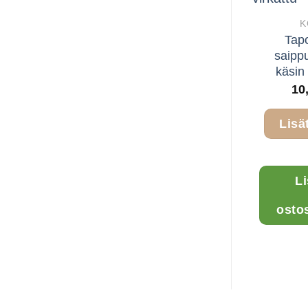
K
Tap
saipp
käsin 
10
Lisä
L
osto