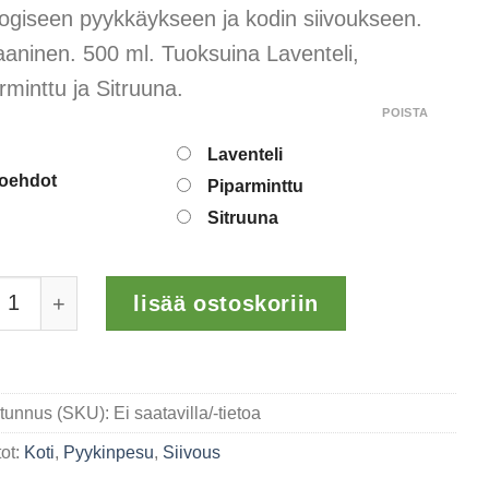
kaan
ogiseen pyykkäykseen ja kodin siivoukseen.
kseen.
aninen. 500 ml. Tuoksuina Laventeli,
rminttu ja Sitruuna.
POISTA
Laventeli
toehdot
Piparminttu
Sitruuna
nerot Pyykkietikka määrä
lisää ostoskoriin
tunnus (SKU):
Ei saatavilla/-tietoa
ot:
Koti
,
Pyykinpesu
,
Siivous