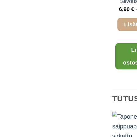
Siivou
6,90
€
Lisä
L
osto
TUTU