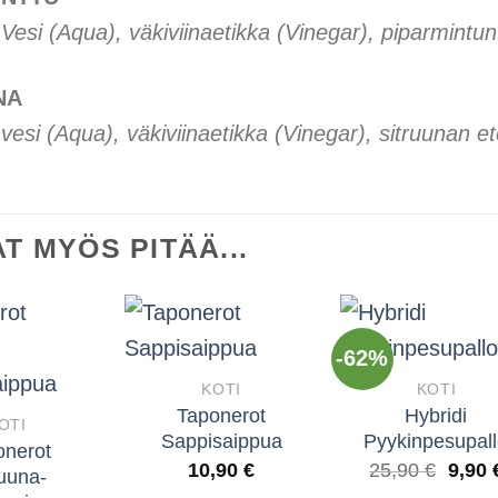
 Vesi (Aqua), väkiviinaetikka (Vinegar), piparmintun
NA
 vesi (Aqua), väkiviinaetikka (Vinegar), sitruunan et
T MYÖS PITÄÄ...
-62%
KOTI
KOTI
Taponerot
Hybridi
OTI
Sappisaippua
Pyykinpesupal
onerot
Alkup
10,90
€
25,90
€
9,90
ruuna-
hinta