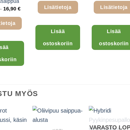
ssaippua
oli:
Lisätietoja
Lisätietoja
25,90
Hintaluokka:
–
16,90
€
6,90 €
-
tietoja
16,90 €
Lisää
Lisää
Tällä
ostoskoriin
ostoskoriin
isää
tuotteella
on
skoriin
useampi
muunnelma.
Voit
tehdä
STU MYÖS
valinnat
tuotteen
sivulla.
VARASTO LO