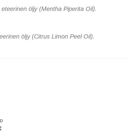
 eteerinen öljy (Mentha Piperita Oil).
eerinen öljy (Citrus Limon Peel Oil).
lo
eräinen
Nykyinen
€
hinta