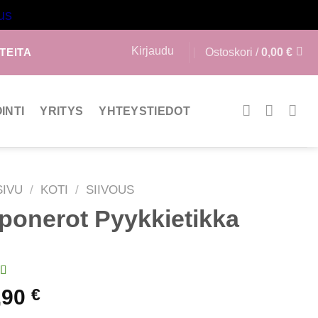
us
Kirjaudu
Ostoskori /
0,00
€
TEITA
INTI
YRITYS
YHTEYSTIEDOT
SIVU
/
KOTI
/
SIIVOUS
ponerot Pyykkietikka
o
5.00
,90
€
tuen