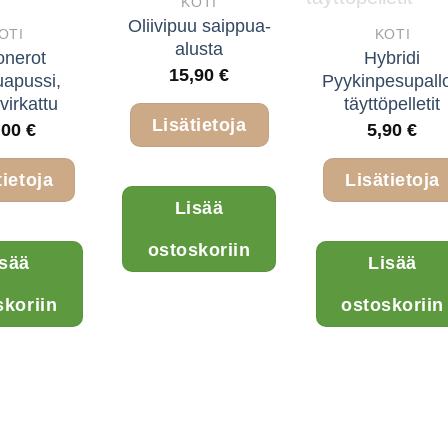
KOTI
Oliivipuu saippua-
OTI
KOTI
alusta
onerot
Hybridi
15,90
€
uapussi,
Pyykinpesupall
virkattu
täyttöpelletit
Lisätietoja
,00
€
5,90
€
tietoja
Lisätietoja
Lisää
Tällä
ostoskoriin
isää
Lisää
tuotteella
on
skoriin
ostoskoriin
useampi
muunnelma.
Voit
tehdä
valinnat