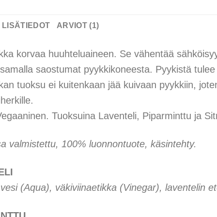
LISÄTIEDOT
ARVIOT (1)
ikka korvaa huuhteluaineen. Se vähentää sähköisyy
n samalla saostumat pyykkikoneesta. Pyykistä tulee
kan tuoksu ei kuitenkaan jää kuivaan pyykkiin, jot
herkille.
egaaninen. Tuoksuina Laventeli, Piparminttu ja Si
 valmistettu, 100% luonnontuote, käsintehty.
ELI
 vesi (Aqua), väkiviinaetikka (Vinegar), laventelin e
INTTU