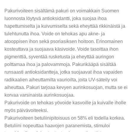
Pakurivoiteen sisältämä pakuri on voimakkain Suomen
luonnosta löytyvä antioksidantti, joka suojaa ihoa
hapettumiselta ja kuivumiselta sekä eheyttää rikkinäistä ja
tulehtunutta ihoa. Voide on tehokas apu akne- ja
atooppisen ihon sekä psoriasiksen hoitoon. Erinomainen
kosteuttava ja suojaava käsivoide. Voide tasoittaa ihon
pigmenttiä, syventää rusketusta ja eheyttää auringon
polttamaa ihoa ja palovammoja. Pakurikääpä sisältää
runsaasti antioksidantteja, jotka suojaavat ihoa vapaiden
radikaalien aiheuttamilta vaurioilta, joita UV-säteily voi
aiheuttaa. Pakuri tarjoaa kevyen aurinkosuojan, mutta se ei
korvaa varsinaista aurinkosuojaa.
Pakurivoide on tehokas yövoide kasvoille ja kuivalle iholle
myös päivävoiteeksi.
Pakurivoiteen betuliinipitoisuus on 58% eli todella korkea.
Betuliini nopeuttaa haavojen paranemista, stimuloi