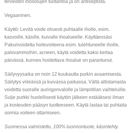
terveiden ihosolujen tuotantoa ja on antiseptista.
Vegaaninen.
Käyttö: Levitä voide ohuesti puhtaalle iholle, esim.
kasvoille, käsille, kuivalle ihoalueelle. Käyttäessäsi
Pakurivoidetta hoitovoiteena esim. tulehtuneelle iholle,
palovammoihin, acneen, käytä voidetta kaksi kertaa
päivässä, kunnes hoidettava ihoalue on parantunut.
Säilyvyysaika on noin 12 kuukautta purkin avaamisesta.
Säilytys viileässä ja kuivassa paikassa. Vältä altistamasta
voidetta suoralle auringonvalolle ja lämpötilan vaihteluille.
Sulje purkki huolellisesti käytön jälkeen estääksesi ilman
ja kosteuden pääsyn tuotteeseen. Käytä lastaa tai puhtaita
sormia voiteen ottamiseen.
Suomessa valmistettu, 100% luonnontuote, käsintehty.