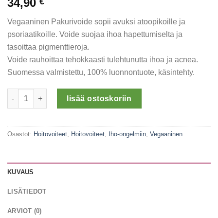
34,90
€
Vegaaninen Pakurivoide sopii avuksi atoopikoille ja
psoriaatikoille. Voide suojaa ihoa hapettumiselta ja
tasoittaa pigmenttieroja.
Voide rauhoittaa tehokkaasti tulehtunutta ihoa ja acnea.
Suomessa valmistettu, 100% luonnontuote, käsintehty.
Taponerot Vegaaninen Pakurivoide määrä
lisää ostoskoriin
Osastot:
Hoitovoiteet
,
Hoitovoiteet
,
Iho-ongelmiin
,
Vegaaninen
KUVAUS
LISÄTIEDOT
ARVIOT (0)