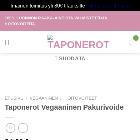
Ilmainen toimitus yli 80€ tilauksille
Piilota tämä ilmoitus
Skip
100% LUONNON RAAKA-AINEISTA VALMISTETTUJA
to
HOITOVOITEITA
content
SUODATA
ETUSIVU
/
VEGAANINEN
/
HOITOVOITEET
Taponerot Vegaaninen Pakurivoide