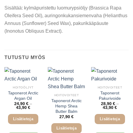
Sisältää: kylmäpuristettu luomurypsiöljy (Brassica Rapa
Oleifera Seed Oil), auringonkukansiemenvaha (Helianthus
Annuus (Sunflower) Seed Wax), pakurikääpäuute
(Inonotus Obliquus Extract).
TUTUSTU MYÖS
HOITOÖLJYT
HOITOVOITEET
Taponerot Arctic
Taponerot
HOITOVOITEET
Argan Oil
Pakurivoide
Taponerot Arctic
24,90
€
–
28,90
€
–
Hemp Shea
Hintaluokka:
Hintaluo
43,90
€
43,90
€
24,90 €
28,90 €
Butter Balm
-
-
27,90
€
43,90 €
43,90 €
Lisätietoja
Lisätietoja
Lisätietoja